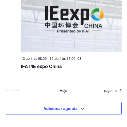
a
ç
i
ç
ã
o
ã
o
n
o
d
e
o
d
a
v
e
d
i
v
a
s
t
i
13 abril às 08:00
-
15 abril às 17:00
-03
u
a
s
IFAT/IE expo China
a
.
u
l
a
E
i
v
Eventos
Hoje
seguinte
Eventos
anterior
e
s
n
Adicionar agenda
t
o