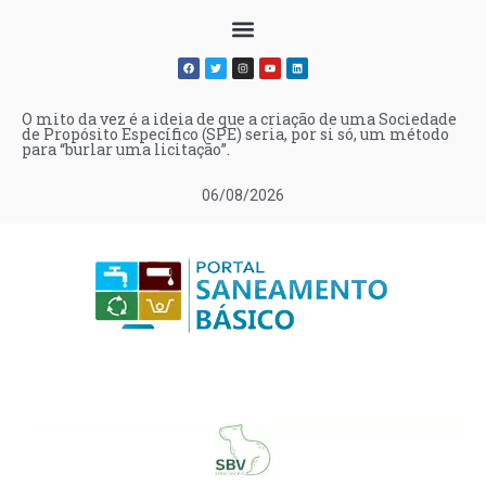
O mito da vez é a ideia de que a criação de uma Sociedade
Trata: Norte é a região com menor investimento em
EUA investigam Irã por ataques hackers a sistemas de
ANA propõe revisão tarifária automática se não houver
de Propósito Específico (SPE) seria, por si só, um método
saneamento do Brasil
água em 7 estados
decisão de regulador
para “burlar uma licitação”.
06/08/2026