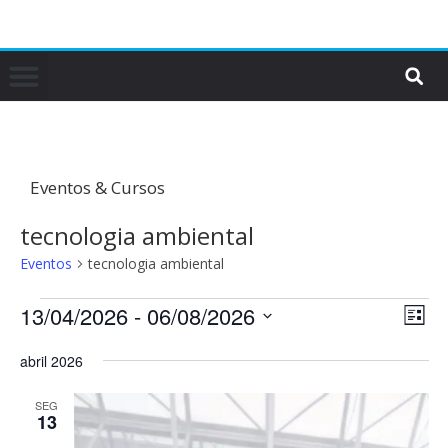
Eventos & Cursos
tecnologia ambiental
Eventos
tecnologia ambiental
13/04/2026
 - 
06/08/2026
N
N
L
a
a
i
S
v
abril 2026
s
v
e
t
e
l
e
a
SEG
g
e
13
g
a
c