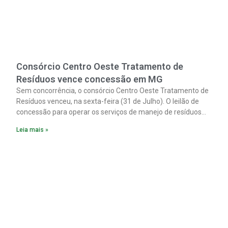
Consórcio Centro Oeste Tratamento de
Resíduos vence concessão em MG
Sem concorrência, o consórcio Centro Oeste Tratamento de
Resíduos venceu, na sexta-feira (31 de Julho). O leilão de
concessão para operar os serviços de manejo de resíduos
sólidos urbanos nos 31 municípios integrantes do Cias
Leia mais »
(Consórcio Intermunicipal Multifinalitário do Centro-Oeste
Mineiro).