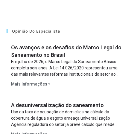
Opinião Do Especialista
Os avanços e os desafios do Marco Legal do
Saneamento no Brasil
Em julho de 2026, o Marco Legal do Saneamento Básico
completa seis anos. A Lei 14.026/2020 representou uma
das mais relevantes reformas institucionais do setor ao
estabelecer metas claras para a universalização dos
Mais Informações »
serviços, ampliar a participação da iniciativa privada,
fortalecer o papel regulador da Agência Nacional de Águas
e Saneamento Básico (ANA) e criar mecanismos voltados
A desuniversalização do saneamento
à segurança jurídica dos contratos.
Uso da taxa de ocupação de domicílios no cálculo da
cobertura de água e esgoto ameaça universalização
Agência reguladora do setor já prevê cálculo que mede
infraestrutura em vez de variável demográfica.