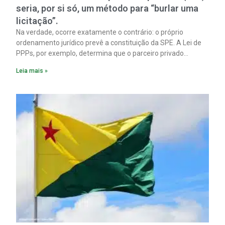
seria, por si só, um método para “burlar uma
licitação”.
Na verdade, ocorre exatamente o contrário: o próprio
ordenamento jurídico prevê a constituição da SPE. A Lei de
PPPs, por exemplo, determina que o parceiro privado
constitua uma SPE para implantar e gerir o
Leia mais »
empreendimento. Ou seja, a suposta “fraude à licitação” é
um requisito legal da operação. Na Lei de Concessões, a
figura é facultativa e sujeita a uma escolha racional de
projeto a projeto.