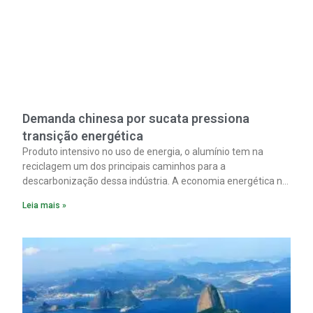
Demanda chinesa por sucata pressiona
transição energética
Produto intensivo no uso de energia, o alumínio tem na
reciclagem um dos principais caminhos para a
descarbonização dessa indústria. A economia energética na
fabricação chega a 95% com o reaproveitamento do
Leia mais »
material. A produção de um alumínio mais limpo, no entanto,
tem esbarrado em dificuldade de acesso ao seu principal
insumo, a sucata, devido, sobretudo, ao interesse chinês
pela matéria-prima.