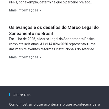
PPPs, por exemplo, determina que o parceiro privado
constitua uma SPE para implantar e gerir o
Mais Informações »
empreendimento. Ou seja, a suposta “fraude à licitação” é
um requisito legal da operação. Na Lei de Concessões, a
figura é facultativa e sujeita a uma escolha racional de
Os avanços e os desafios do Marco Legal do
projeto a projeto.
Saneamento no Brasil
Em julho de 2026, o Marco Legal do Saneamento Básico
completa seis anos. A Lei 14.026/2020 representou uma
das mais relevantes reformas institucionais do setor ao
estabelecer metas claras para a universalização dos
Mais Informações »
serviços, ampliar a participação da iniciativa privada,
fortalecer o papel regulador da Agência Nacional de Águas
e Saneamento Básico (ANA) e criar mecanismos voltados
à segurança jurídica dos contratos.
Sobre Nós
Como mostrar o que acontece e o que acontecerá para