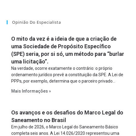
Opinião Do Especialista
O mito da vez é a ideia de que a criação de
uma Sociedade de Propósito Específico
(SPE) seria, por si só, um método para “burlar
uma licitação”.
Na verdade, ocorre exatamente o contrário: o próprio
ordenamento jurídico prevê a constituição da SPE. A Lei de
PPPs, por exemplo, determina que o parceiro privado
constitua uma SPE para implantar e gerir o
Mais Informações »
empreendimento. Ou seja, a suposta “fraude à licitação” é
um requisito legal da operação. Na Lei de Concessões, a
figura é facultativa e sujeita a uma escolha racional de
Os avanços e os desafios do Marco Legal do
projeto a projeto.
Saneamento no Brasil
Em julho de 2026, o Marco Legal do Saneamento Básico
completa seis anos. A Lei 14.026/2020 representou uma