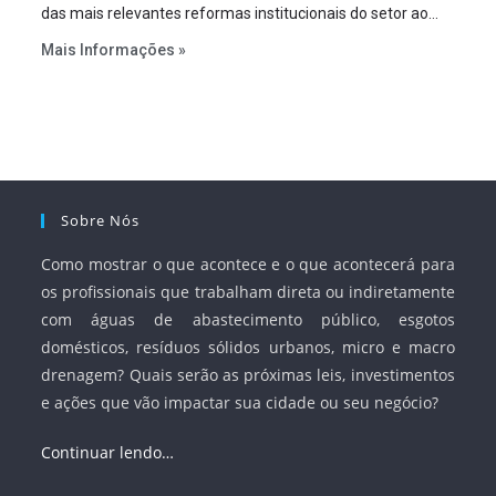
das mais relevantes reformas institucionais do setor ao
estabelecer metas claras para a universalização dos
Mais Informações »
serviços, ampliar a participação da iniciativa privada,
fortalecer o papel regulador da Agência Nacional de Águas
e Saneamento Básico (ANA) e criar mecanismos voltados
à segurança jurídica dos contratos.
Sobre Nós
Como mostrar o que acontece e o que acontecerá para
os profissionais que trabalham direta ou indiretamente
com águas de abastecimento público, esgotos
domésticos, resíduos sólidos urbanos, micro e macro
drenagem? Quais serão as próximas leis, investimentos
e ações que vão impactar sua cidade ou seu negócio?
Continuar lendo…