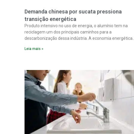
Demanda chinesa por sucata pressiona
transição energética
Produto intensivo no uso de energia, o alumínio tem na
reciclagem um dos principais caminhos para a
descarbonização dessa indústria. A economia energética
na fabricação chega a 95% com o reaproveitamento do
Leia mais »
material. A produção de um alumínio mais limpo, no
entanto, tem esbarrado em dificuldade de acesso ao seu
principal insumo, a sucata, devido, sobretudo, ao interesse
chinês pela matéria-prima.