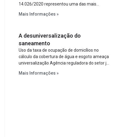
14.026/2020 representou uma das mais
relevantes reformas institucionais do setor ao
Mais Informações »
estabelecer metas claras para a
universalização dos serviços, ampliar a
participação da iniciativa privada, fortalecer o
A desuniversalização do
papel regulador da Agência Nacional de Águas
e Saneamento Básico (ANA) e criar
saneamento
mecanismos voltados à segurança jurídica dos
Uso da taxa de ocupação de domicílios no
contratos.
cálculo da cobertura de água e esgoto ameaça
universalização Agência reguladora do setor já
prevê cálculo que mede infraestrutura em vez
Mais Informações »
de variável demográfica.