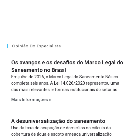
Opinião Do Especialista
Os avanços e os desafios do Marco Legal do
Saneamento no Brasil
Em julho de 2026, o Marco Legal do Saneamento Básico
completa seis anos. A Lei 14.026/2020 representou uma
das mais relevantes reformas institucionais do setor ao
estabelecer metas claras para a universalização dos
Mais Informações »
serviços, ampliar a participação da iniciativa privada,
fortalecer o papel regulador da Agência Nacional de Águas
e Saneamento Básico (ANA) e criar mecanismos voltados
A desuniversalização do saneamento
à segurança jurídica dos contratos.
Uso da taxa de ocupação de domicílios no cálculo da
cobertura de água e esgoto ameaça universalização