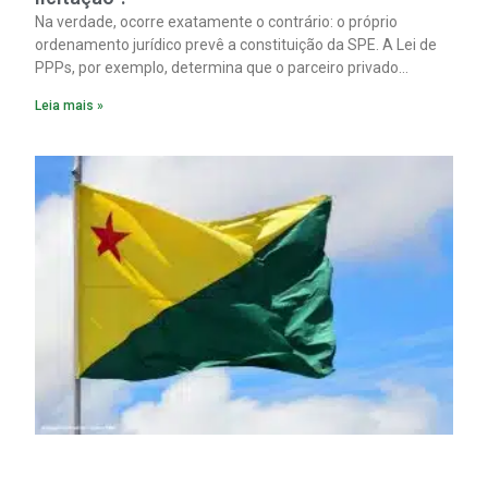
Na verdade, ocorre exatamente o contrário: o próprio
ordenamento jurídico prevê a constituição da SPE. A Lei de
PPPs, por exemplo, determina que o parceiro privado
constitua uma SPE para implantar e gerir o
Leia mais »
empreendimento. Ou seja, a suposta “fraude à licitação” é
um requisito legal da operação. Na Lei de Concessões, a
figura é facultativa e sujeita a uma escolha racional de
projeto a projeto.