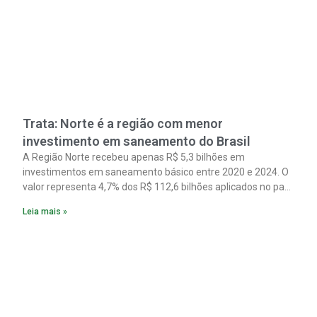
Trata: Norte é a região com menor
investimento em saneamento do Brasil
A Região Norte recebeu apenas R$ 5,3 bilhões em
investimentos em saneamento básico entre 2020 e 2024. O
valor representa 4,7% dos R$ 112,6 bilhões aplicados no país
no período. Os dados são de um estudo do Instituto Trata
Leia mais »
Brasil em parceria com a GO Associados.