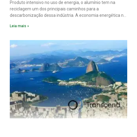
Produto intensivo no uso de energia, o alumínio tem na
reciclagem um dos principais caminhos para a
descarbonização dessa indústria. A economia energética na
fabricação chega a 95% com o reaproveitamento do
Leia mais »
material. A produção de um alumínio mais limpo, no entanto,
tem esbarrado em dificuldade de acesso ao seu principal
insumo, a sucata, devido, sobretudo, ao interesse chinês
pela matéria-prima.