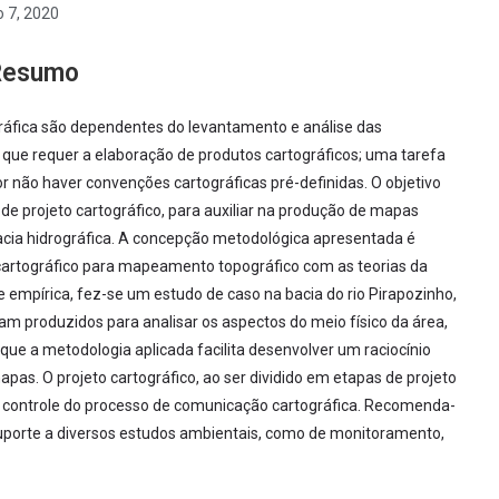
 7, 2020
Resumo
ráfica são dependentes do levantamento e análise das
o que requer a elaboração de produtos cartográficos; uma tarefa
 não haver convenções cartográficas pré-definidas. O objetivo
e projeto cartográfico, para auxiliar na produção de mapas
acia hidrográfica. A concepção metodológica apresentada é
o cartográfico para mapeamento topográfico com as teorias da
 empírica, fez-se um estudo de caso na bacia do rio Pirapozinho,
m produzidos para analisar os aspectos do meio físico da área,
 que a metodologia aplicada facilita desenvolver um raciocínio
pas. O projeto cartográfico, ao ser dividido em etapas de projeto
r controle do processo de comunicação cartográfica. Recomenda-
uporte a diversos estudos ambientais, como de monitoramento,