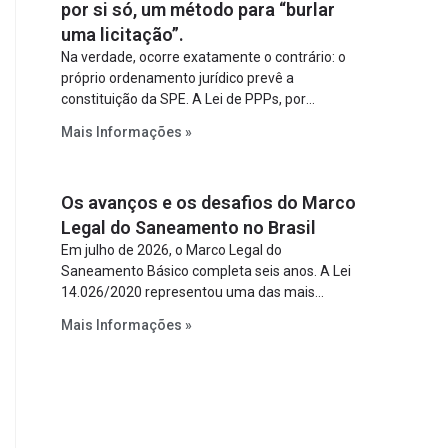
por si só, um método para “burlar
uma licitação”.
Na verdade, ocorre exatamente o contrário: o
próprio ordenamento jurídico prevê a
constituição da SPE. A Lei de PPPs, por
exemplo, determina que o parceiro privado
Mais Informações »
constitua uma SPE para implantar e gerir o
empreendimento. Ou seja, a suposta “fraude à
licitação” é um requisito legal da operação. Na
Os avanços e os desafios do Marco
Lei de Concessões, a figura é facultativa e
sujeita a uma escolha racional de projeto a
Legal do Saneamento no Brasil
projeto.
Em julho de 2026, o Marco Legal do
Saneamento Básico completa seis anos. A Lei
14.026/2020 representou uma das mais
relevantes reformas institucionais do setor ao
Mais Informações »
estabelecer metas claras para a
universalização dos serviços, ampliar a
participação da iniciativa privada, fortalecer o
papel regulador da Agência Nacional de Águas
e Saneamento Básico (ANA) e criar
mecanismos voltados à segurança jurídica dos