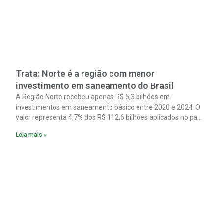
Trata: Norte é a região com menor
investimento em saneamento do Brasil
A Região Norte recebeu apenas R$ 5,3 bilhões em
investimentos em saneamento básico entre 2020 e 2024. O
valor representa 4,7% dos R$ 112,6 bilhões aplicados no país
no período. Os dados são de um estudo do Instituto Trata
Leia mais »
Brasil em parceria com a GO Associados.