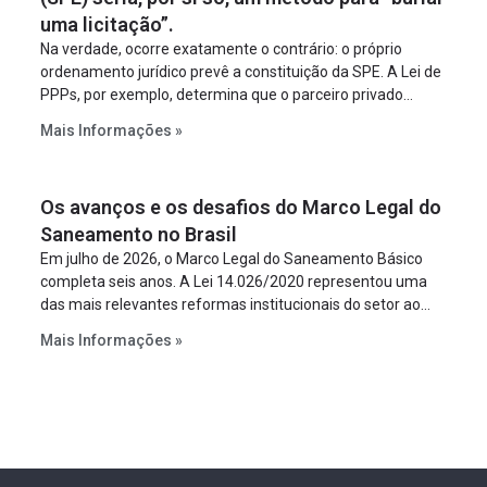
uma licitação”.
Na verdade, ocorre exatamente o contrário: o próprio
ordenamento jurídico prevê a constituição da SPE. A Lei de
PPPs, por exemplo, determina que o parceiro privado
constitua uma SPE para implantar e gerir o
Mais Informações »
empreendimento. Ou seja, a suposta “fraude à licitação” é
um requisito legal da operação. Na Lei de Concessões, a
figura é facultativa e sujeita a uma escolha racional de
Os avanços e os desafios do Marco Legal do
projeto a projeto.
Saneamento no Brasil
Em julho de 2026, o Marco Legal do Saneamento Básico
completa seis anos. A Lei 14.026/2020 representou uma
das mais relevantes reformas institucionais do setor ao
estabelecer metas claras para a universalização dos
Mais Informações »
serviços, ampliar a participação da iniciativa privada,
fortalecer o papel regulador da Agência Nacional de Águas
e Saneamento Básico (ANA) e criar mecanismos voltados
à segurança jurídica dos contratos.