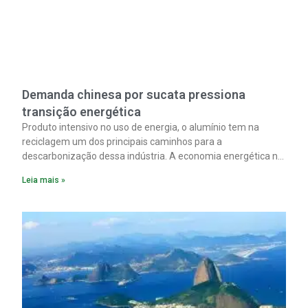
Demanda chinesa por sucata pressiona
transição energética
Produto intensivo no uso de energia, o alumínio tem na
reciclagem um dos principais caminhos para a
descarbonização dessa indústria. A economia energética na
fabricação chega a 95% com o reaproveitamento do
Leia mais »
material. A produção de um alumínio mais limpo, no entanto,
tem esbarrado em dificuldade de acesso ao seu principal
insumo, a sucata, devido, sobretudo, ao interesse chinês
pela matéria-prima.