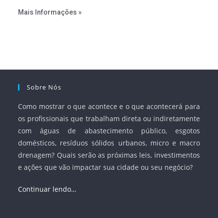
estabelecer metas claras para a universalização dos
Mais Informações »
serviços, ampliar a participação da iniciativa privada,
fortalecer o papel regulador da Agência Nacional de Águas
e Saneamento Básico (ANA) e criar mecanismos voltados
à segurança jurídica dos contratos.
Sobre Nós
Como mostrar o que acontece e o que acontecerá para
os profissionais que trabalham direta ou indiretamente
com águas de abastecimento público, esgotos
domésticos, resíduos sólidos urbanos, micro e macro
drenagem? Quais serão as próximas leis, investimentos
e ações que vão impactar sua cidade ou seu negócio?
Continuar lendo…