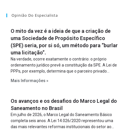
Opinião Do Especialista
O mito da vez é a ideia de que a criação de
uma Sociedade de Propósito Específico
(SPE) seria, por si só, um método para “burlar
uma licitação”.
Na verdade, ocorre exatamente o contrário: o próprio
ordenamento jurídico prevê a constituição da SPE. A Lei de
PPPs, por exemplo, determina que o parceiro privado
constitua uma SPE para implantar e gerir o
Mais Informações »
empreendimento. Ou seja, a suposta “fraude à licitação” é
um requisito legal da operação. Na Lei de Concessões, a
figura é facultativa e sujeita a uma escolha racional de
Os avanços e os desafios do Marco Legal do
projeto a projeto.
Saneamento no Brasil
Em julho de 2026, o Marco Legal do Saneamento Básico
completa seis anos. A Lei 14.026/2020 representou uma
das mais relevantes reformas institucionais do setor ao