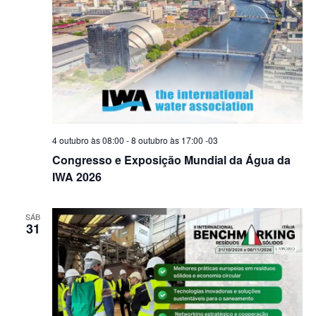
ç
i
ç
ã
o
ã
o
n
o
d
e
o
d
a
v
e
d
i
v
a
s
t
i
4 outubro às 08:00
-
8 outubro às 17:00
-03
u
a
s
Congresso e Exposição Mundial da Água da
a
.
u
IWA 2026
l
a
E
i
v
SÁB
31
e
s
n
t
o