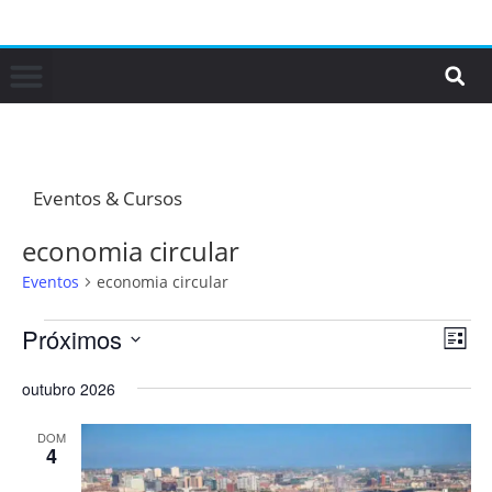
Eventos & Cursos
economia circular
Eventos
economia circular
Próximos
N
N
L
a
a
i
S
v
outubro 2026
s
v
e
t
e
l
e
a
DOM
g
e
4
g
a
c
a