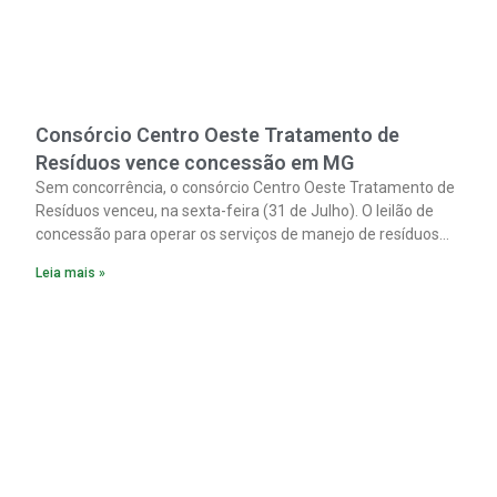
Consórcio Centro Oeste Tratamento de
Resíduos vence concessão em MG
Sem concorrência, o consórcio Centro Oeste Tratamento de
Resíduos venceu, na sexta-feira (31 de Julho). O leilão de
concessão para operar os serviços de manejo de resíduos
sólidos urbanos nos 31 municípios integrantes do Cias
Leia mais »
(Consórcio Intermunicipal Multifinalitário do Centro-Oeste
Mineiro).