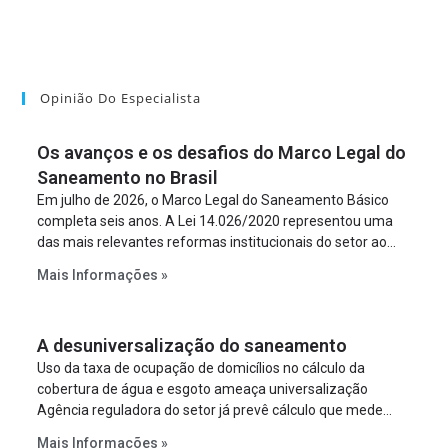
Opinião Do Especialista
Os avanços e os desafios do Marco Legal do
Saneamento no Brasil
Em julho de 2026, o Marco Legal do Saneamento Básico
completa seis anos. A Lei 14.026/2020 representou uma
das mais relevantes reformas institucionais do setor ao
estabelecer metas claras para a universalização dos
Mais Informações »
serviços, ampliar a participação da iniciativa privada,
fortalecer o papel regulador da Agência Nacional de Águas
e Saneamento Básico (ANA) e criar mecanismos voltados
A desuniversalização do saneamento
à segurança jurídica dos contratos.
Uso da taxa de ocupação de domicílios no cálculo da
cobertura de água e esgoto ameaça universalização
Agência reguladora do setor já prevê cálculo que mede
infraestrutura em vez de variável demográfica.
Mais Informações »