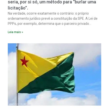
seria, por si só, um método para “burlar uma
licitação”.
Na verdade, ocorre exatamente o contrário: o próprio
ordenamento jurídico prevê a constituição da SPE. A Lei de
PPPs, por exemplo, determina que o parceiro privado
constitua uma SPE para implantar e gerir o
Leia mais »
empreendimento. Ou seja, a suposta “fraude à licitação” é
um requisito legal da operação. Na Lei de Concessões, a
figura é facultativa e sujeita a uma escolha racional de
projeto a projeto.