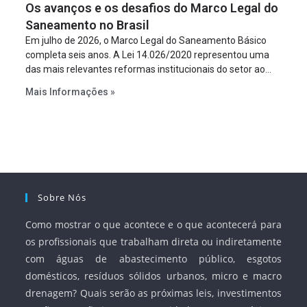
Os avanços e os desafios do Marco Legal do
projeto a projeto.
Saneamento no Brasil
Em julho de 2026, o Marco Legal do Saneamento Básico
completa seis anos. A Lei 14.026/2020 representou uma
das mais relevantes reformas institucionais do setor ao
estabelecer metas claras para a universalização dos
Mais Informações »
serviços, ampliar a participação da iniciativa privada,
fortalecer o papel regulador da Agência Nacional de Águas
e Saneamento Básico (ANA) e criar mecanismos voltados
à segurança jurídica dos contratos.
Sobre Nós
Como mostrar o que acontece e o que acontecerá para
os profissionais que trabalham direta ou indiretamente
com águas de abastecimento público, esgotos
domésticos, resíduos sólidos urbanos, micro e macro
drenagem? Quais serão as próximas leis, investimentos