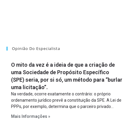
Opinião Do Especialista
O mito da vez é a ideia de que a criação de
uma Sociedade de Propósito Específico
(SPE) seria, por si só, um método para “burlar
uma licitação”.
Na verdade, ocorre exatamente o contrário: o próprio
ordenamento jurídico prevê a constituição da SPE. A Lei de
PPPs, por exemplo, determina que o parceiro privado
constitua uma SPE para implantar e gerir o
Mais Informações »
empreendimento. Ou seja, a suposta “fraude à licitação” é
um requisito legal da operação. Na Lei de Concessões, a
figura é facultativa e sujeita a uma escolha racional de