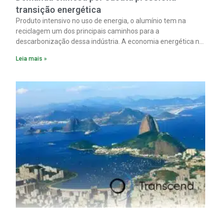
transição energética
Produto intensivo no uso de energia, o alumínio tem na
reciclagem um dos principais caminhos para a
descarbonização dessa indústria. A economia energética na
fabricação chega a 95% com o reaproveitamento do
Leia mais »
material. A produção de um alumínio mais limpo, no entanto,
tem esbarrado em dificuldade de acesso ao seu principal
insumo, a sucata, devido, sobretudo, ao interesse chinês
pela matéria-prima.