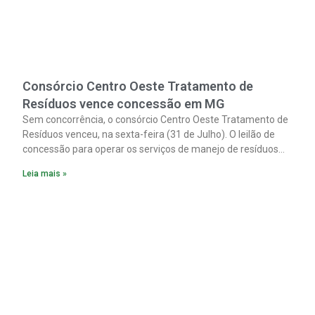
Consórcio Centro Oeste Tratamento de
Resíduos vence concessão em MG
Sem concorrência, o consórcio Centro Oeste Tratamento de
Resíduos venceu, na sexta-feira (31 de Julho). O leilão de
concessão para operar os serviços de manejo de resíduos
sólidos urbanos nos 31 municípios integrantes do Cias
Leia mais »
(Consórcio Intermunicipal Multifinalitário do Centro-Oeste
Mineiro).