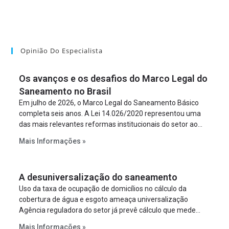
Opinião Do Especialista
Os avanços e os desafios do Marco Legal do
Saneamento no Brasil
Em julho de 2026, o Marco Legal do Saneamento Básico
completa seis anos. A Lei 14.026/2020 representou uma
das mais relevantes reformas institucionais do setor ao
estabelecer metas claras para a universalização dos
Mais Informações »
serviços, ampliar a participação da iniciativa privada,
fortalecer o papel regulador da Agência Nacional de Águas
e Saneamento Básico (ANA) e criar mecanismos voltados
A desuniversalização do saneamento
à segurança jurídica dos contratos.
Uso da taxa de ocupação de domicílios no cálculo da
cobertura de água e esgoto ameaça universalização
Agência reguladora do setor já prevê cálculo que mede
infraestrutura em vez de variável demográfica.
Mais Informações »