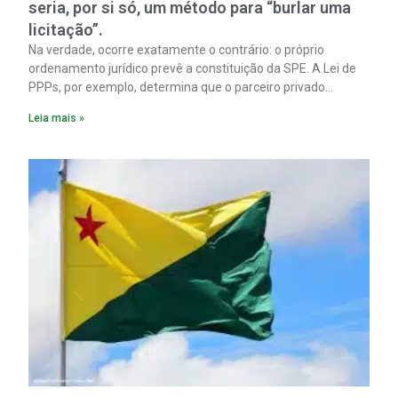
seria, por si só, um método para “burlar uma
licitação”.
Na verdade, ocorre exatamente o contrário: o próprio
ordenamento jurídico prevê a constituição da SPE. A Lei de
PPPs, por exemplo, determina que o parceiro privado
constitua uma SPE para implantar e gerir o
Leia mais »
empreendimento. Ou seja, a suposta “fraude à licitação” é
um requisito legal da operação. Na Lei de Concessões, a
figura é facultativa e sujeita a uma escolha racional de
projeto a projeto.