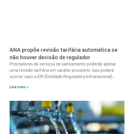
ANA propõe revisão tarifária automática se
não houver decisão de regulador
Prestadores de serviços de saneamento poderão aplicar
uma revisão tarifária em caráter provisório. Isso poderá
ocorrer caso a ERI (Entidade Reguladora Infranacional)
responsável não analise, em até 90 dias corridos, o pedido
Leia mais »
de reequilíbrio econômico-financeiro decorrente de
alterações tributárias extraordinárias.