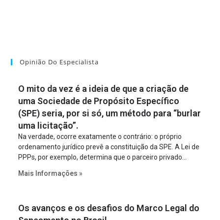
Opinião Do Especialista
O mito da vez é a ideia de que a criação de
uma Sociedade de Propósito Específico
(SPE) seria, por si só, um método para “burlar
uma licitação”.
Na verdade, ocorre exatamente o contrário: o próprio
ordenamento jurídico prevê a constituição da SPE. A Lei de
PPPs, por exemplo, determina que o parceiro privado
constitua uma SPE para implantar e gerir o
Mais Informações »
empreendimento. Ou seja, a suposta “fraude à licitação” é
um requisito legal da operação. Na Lei de Concessões, a
figura é facultativa e sujeita a uma escolha racional de
Os avanços e os desafios do Marco Legal do
projeto a projeto.