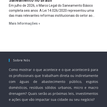
Saneamento no Brasil
Em julho de 2026, o Marco Legal do Saneamento Básico
completa seis anos. A Lei 14.026/2020 representou uma
das mais relevantes reformas institucionais do setor ao
estabelecer metas claras para a universalização dos
Mais Informações »
serviços, ampliar a participação da iniciativa privada,
fortalecer o papel regulador da Agência Nacional de Águas
e Saneamento Básico (ANA) e criar mecanismos voltados
à segurança jurídica dos contratos.
Sobre Nós
Como mostrar o que acontece e o que acontecerá para
os profissionais que trabalham direta ou indiretamente
com águas de abastecimento público, esgotos
domésticos, resíduos sólidos urbanos, micro e macro
drenagem? Quais serão as próximas leis, investimentos
e ações que vão impactar sua cidade ou seu negócio?