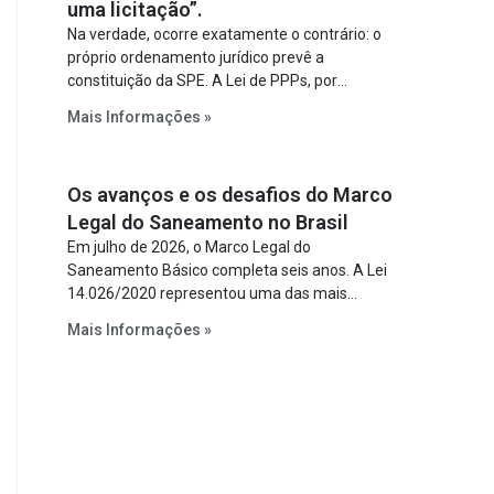
uma licitação”.
Na verdade, ocorre exatamente o contrário: o
próprio ordenamento jurídico prevê a
constituição da SPE. A Lei de PPPs, por
exemplo, determina que o parceiro privado
Mais Informações »
constitua uma SPE para implantar e gerir o
empreendimento. Ou seja, a suposta “fraude à
licitação” é um requisito legal da operação. Na
Os avanços e os desafios do Marco
Lei de Concessões, a figura é facultativa e
sujeita a uma escolha racional de projeto a
Legal do Saneamento no Brasil
projeto.
Em julho de 2026, o Marco Legal do
Saneamento Básico completa seis anos. A Lei
14.026/2020 representou uma das mais
relevantes reformas institucionais do setor ao
Mais Informações »
estabelecer metas claras para a
universalização dos serviços, ampliar a
participação da iniciativa privada, fortalecer o
papel regulador da Agência Nacional de Águas
e Saneamento Básico (ANA) e criar
mecanismos voltados à segurança jurídica dos
contratos.