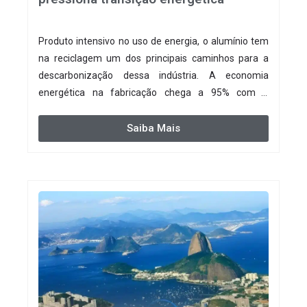
Produto intensivo no uso de energia, o alumínio tem
na reciclagem um dos principais caminhos para a
descarbonização dessa indústria. A economia
energética na fabricação chega a 95% com o
reaproveitamento do material. A produção de um
alumínio mais limpo, no entanto, tem esbarrado em
Saiba Mais
dificuldade de acesso ao seu principal insumo, a
sucata, devido, sobretudo, ao interesse chinês pela
matéria-prima.