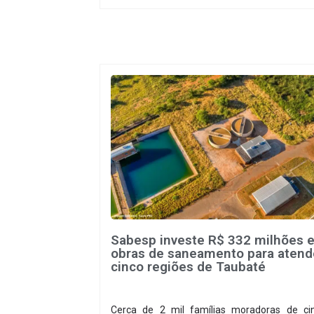
entanto, tem esbarrado em dificuldade
acesso ao seu principal insumo, a sucata, devi
sobretudo, ao interesse chinês pela matér
prima.
Sabesp investe R$ 332 milhões 
obras de saneamento para atend
cinco regiões de Taubaté
Cerca de 2 mil famílias moradoras de ci