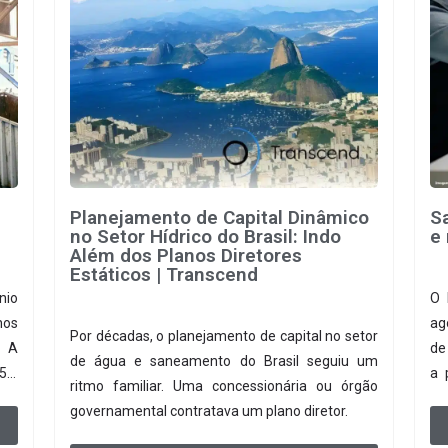
Planejamento de Capital Dinâmico
S
no Setor Hídrico do Brasil: Indo
e 
Além dos Planos Diretores
Estáticos | Transcend
nio
O 
hos
ag
Por décadas, o planejamento de capital no setor
. A
de
de água e saneamento do Brasil seguiu um
95%
a 
ritmo familiar. Uma concessionária ou órgão
. A
pa
governamental contratava um plano diretor.
 no
co