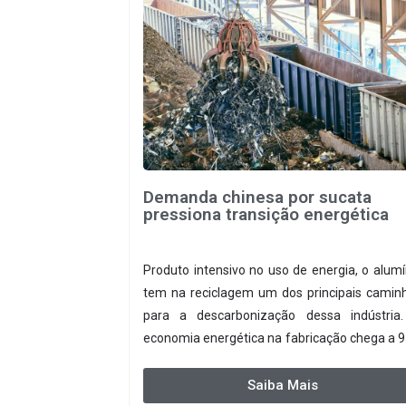
Demanda chinesa por sucata
pressiona transição energética
Produto intensivo no uso de energia, o alumí
tem na reciclagem um dos principais camin
para a descarbonização dessa indústria
economia energética na fabricação chega a 
com o reaproveitamento do material
produção de um alumínio mais limpo,
Saiba Mais