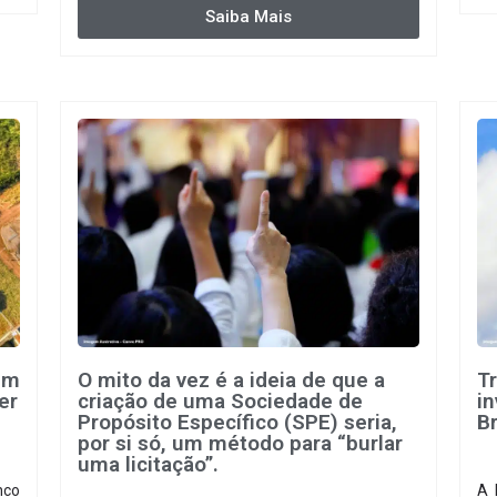
 de
di
Saiba Mais
do,
di
ia-
em
O mito da vez é a ideia de que a
T
er
criação de uma Sociedade de
i
Propósito Específico (SPE) seria,
Br
por si só, um método para “burlar
uma licitação”.
nco
A 