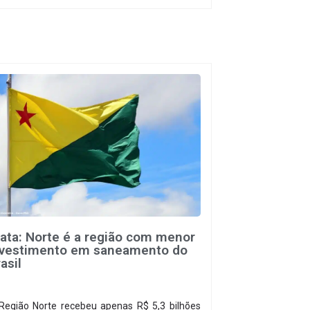
retamente para a prevenção de doenças. Além
sso, melhora as condições de saúde pública.
rata: Norte é a região com menor
nvestimento em saneamento do
asil
Região Norte recebeu apenas R$ 5,3 bilhões