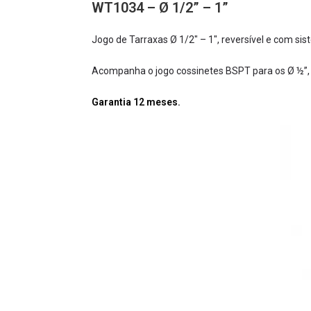
WT1034 – Ø 1/2” – 1”
Jogo de Tarraxas Ø 1/2″ – 1″, reversível e com sis
Acompanha o jogo cossinetes BSPT para os Ø ½”, ¾
Garantia 12 meses.