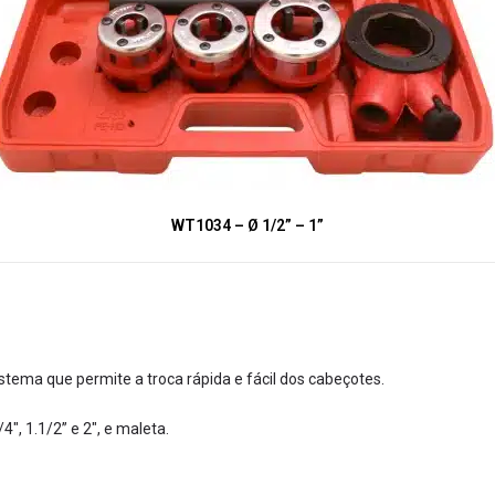
WT1034 – Ø 1/2” – 1”
istema que permite a troca rápida e fácil dos cabeçotes.
, 1.1/2” e 2″, e maleta.