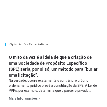
Opinião Do Especialista
O mito da vez é a ideia de que a criação de
uma Sociedade de Propósito Específico
(SPE) seria, por si só, um método para “burlar
uma licitação”.
Na verdade, ocorre exatamente o contrário: o próprio
ordenamento jurídico prevê a constituição da SPE. A Lei de
PPPs, por exemplo, determina que o parceiro privado
constitua uma SPE para implantar e gerir o
Mais Informações »
empreendimento. Ou seja, a suposta “fraude à licitação” é
um requisito legal da operação. Na Lei de Concessões, a