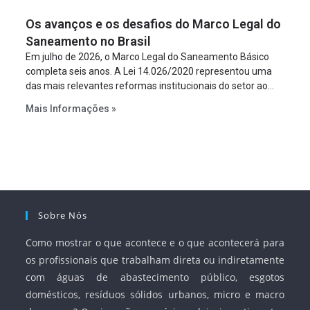
figura é facultativa e sujeita a uma escolha racional de
Os avanços e os desafios do Marco Legal do
projeto a projeto.
Saneamento no Brasil
Em julho de 2026, o Marco Legal do Saneamento Básico
completa seis anos. A Lei 14.026/2020 representou uma
das mais relevantes reformas institucionais do setor ao
estabelecer metas claras para a universalização dos
Mais Informações »
serviços, ampliar a participação da iniciativa privada,
fortalecer o papel regulador da Agência Nacional de Águas
e Saneamento Básico (ANA) e criar mecanismos voltados
à segurança jurídica dos contratos.
Sobre Nós
Como mostrar o que acontece e o que acontecerá para
os profissionais que trabalham direta ou indiretamente
com águas de abastecimento público, esgotos
domésticos, resíduos sólidos urbanos, micro e macro