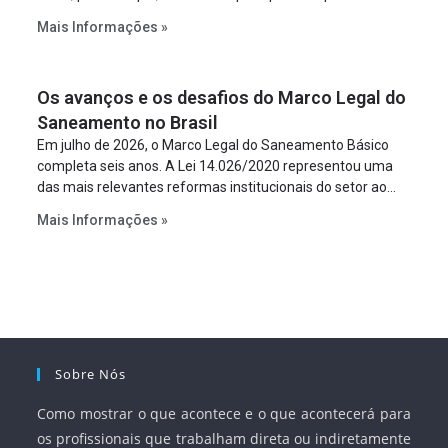
constitua uma SPE para implantar e gerir o
Mais Informações »
empreendimento. Ou seja, a suposta “fraude à licitação” é
um requisito legal da operação. Na Lei de Concessões, a
figura é facultativa e sujeita a uma escolha racional de
Os avanços e os desafios do Marco Legal do
projeto a projeto.
Saneamento no Brasil
Em julho de 2026, o Marco Legal do Saneamento Básico
completa seis anos. A Lei 14.026/2020 representou uma
das mais relevantes reformas institucionais do setor ao
estabelecer metas claras para a universalização dos
Mais Informações »
serviços, ampliar a participação da iniciativa privada,
fortalecer o papel regulador da Agência Nacional de Águas
e Saneamento Básico (ANA) e criar mecanismos voltados
à segurança jurídica dos contratos.
Sobre Nós
Como mostrar o que acontece e o que acontecerá para
os profissionais que trabalham direta ou indiretamente