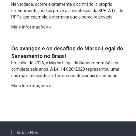
Na verdade, ocorre exatamente o contrário: o próprio
ordenamento jurídico prevê a constituição da SPE. A Lei de
PPPs, por exemplo, determina que o parceiro privado
constitua uma SPE para implantar e gerir o
Mais Informações »
empreendimento. Ou seja, a suposta “fraude à licitação” é
um requisito legal da operação. Na Lei de Concessões, a
figura é facultativa e sujeita a uma escolha racional de
Os avanços e os desafios do Marco Legal do
projeto a projeto.
Saneamento no Brasil
Em julho de 2026, o Marco Legal do Saneamento Básico
completa seis anos. A Lei 14.026/2020 representou uma
das mais relevantes reformas institucionais do setor ao
estabelecer metas claras para a universalização dos
Mais Informações »
serviços, ampliar a participação da iniciativa privada,
fortalecer o papel regulador da Agência Nacional de Águas
e Saneamento Básico (ANA) e criar mecanismos voltados
à segurança jurídica dos contratos.
Sobre Nós