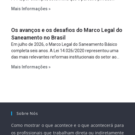
constitua uma SPE para implantar e gerir o
Mais Informações »
empreendimento. Ou seja, a suposta “fraude à licitação” é
um requisito legal da operação. Na Lei de Concessões, a
figura é facultativa e sujeita a uma escolha racional de
Os avanços e os desafios do Marco Legal do
projeto a projeto.
Saneamento no Brasil
Em julho de 2026, o Marco Legal do Saneamento Básico
completa seis anos. A Lei 14.026/2020 representou uma
das mais relevantes reformas institucionais do setor ao
estabelecer metas claras para a universalização dos
Mais Informações »
serviços, ampliar a participação da iniciativa privada,
fortalecer o papel regulador da Agência Nacional de Águas
e Saneamento Básico (ANA) e criar mecanismos voltados
à segurança jurídica dos contratos.
Sobre Nós
Como mostrar o que acontece e o que acontecerá para
os profissionais que trabalham direta ou indiretamente