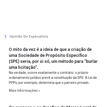
Opinião Do Especialista
O mito da vez é a ideia de que a criação de
uma Sociedade de Propósito Específico
(SPE) seria, por si só, um método para “burlar
uma licitação”.
Na verdade, ocorre exatamente o contrário: o próprio
ordenamento jurídico prevê a constituição da SPE. A Lei de
PPPs, por exemplo, determina que o parceiro privado
constitua uma SPE para implantar e gerir o
Mais Informações »
empreendimento. Ou seja, a suposta “fraude à licitação” é
um requisito legal da operação. Na Lei de Concessões, a
figura é facultativa e sujeita a uma escolha racional de