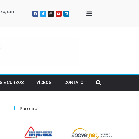
 só, um
QUEM SOMOS
S E CURSOS
VÍDEOS
CONTATO
Parceiros