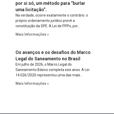
por si só, um método para “burlar
uma licitação”.
Na verdade, ocorre exatamente o contrário: o
próprio ordenamento jurídico prevê a
constituição da SPE. A Lei de PPPs, por
exemplo, determina que o parceiro privado
Mais Informações »
constitua uma SPE para implantar e gerir o
empreendimento. Ou seja, a suposta “fraude à
licitação” é um requisito legal da operação. Na
Os avanços e os desafios do Marco
Lei de Concessões, a figura é facultativa e
sujeita a uma escolha racional de projeto a
Legal do Saneamento no Brasil
projeto.
Em julho de 2026, o Marco Legal do
Saneamento Básico completa seis anos. A Lei
14.026/2020 representou uma das mais
relevantes reformas institucionais do setor ao
Mais Informações »
estabelecer metas claras para a
universalização dos serviços, ampliar a
participação da iniciativa privada, fortalecer o
papel regulador da Agência Nacional de Águas
e Saneamento Básico (ANA) e criar
mecanismos voltados à segurança jurídica dos