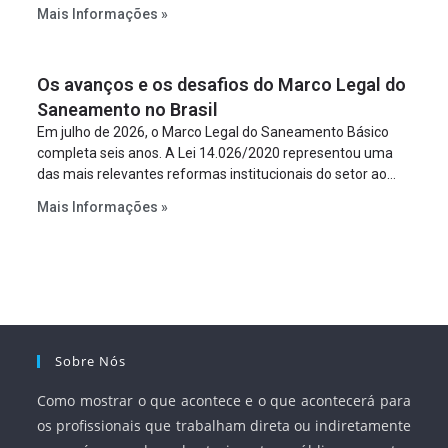
constitua uma SPE para implantar e gerir o
Mais Informações »
empreendimento. Ou seja, a suposta “fraude à licitação” é
um requisito legal da operação. Na Lei de Concessões, a
figura é facultativa e sujeita a uma escolha racional de
Os avanços e os desafios do Marco Legal do
projeto a projeto.
Saneamento no Brasil
Em julho de 2026, o Marco Legal do Saneamento Básico
completa seis anos. A Lei 14.026/2020 representou uma
das mais relevantes reformas institucionais do setor ao
estabelecer metas claras para a universalização dos
Mais Informações »
serviços, ampliar a participação da iniciativa privada,
fortalecer o papel regulador da Agência Nacional de Águas
e Saneamento Básico (ANA) e criar mecanismos voltados
à segurança jurídica dos contratos.
Sobre Nós
Como mostrar o que acontece e o que acontecerá para
os profissionais que trabalham direta ou indiretamente