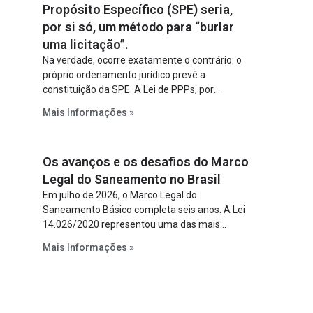
Propósito Específico (SPE) seria,
por si só, um método para “burlar
uma licitação”.
Na verdade, ocorre exatamente o contrário: o
próprio ordenamento jurídico prevê a
constituição da SPE. A Lei de PPPs, por
exemplo, determina que o parceiro privado
Mais Informações »
constitua uma SPE para implantar e gerir o
empreendimento. Ou seja, a suposta “fraude à
licitação” é um requisito legal da operação. Na
Os avanços e os desafios do Marco
Lei de Concessões, a figura é facultativa e
sujeita a uma escolha racional de projeto a
Legal do Saneamento no Brasil
projeto.
Em julho de 2026, o Marco Legal do
Saneamento Básico completa seis anos. A Lei
14.026/2020 representou uma das mais
relevantes reformas institucionais do setor ao
Mais Informações »
estabelecer metas claras para a
universalização dos serviços, ampliar a
participação da iniciativa privada, fortalecer o
papel regulador da Agência Nacional de Águas
e Saneamento Básico (ANA) e criar