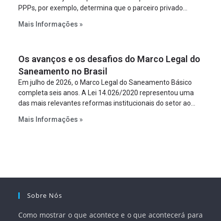
PPPs, por exemplo, determina que o parceiro privado
constitua uma SPE para implantar e gerir o
Mais Informações »
empreendimento. Ou seja, a suposta “fraude à licitação” é
um requisito legal da operação. Na Lei de Concessões, a
figura é facultativa e sujeita a uma escolha racional de
Os avanços e os desafios do Marco Legal do
projeto a projeto.
Saneamento no Brasil
Em julho de 2026, o Marco Legal do Saneamento Básico
completa seis anos. A Lei 14.026/2020 representou uma
das mais relevantes reformas institucionais do setor ao
estabelecer metas claras para a universalização dos
Mais Informações »
serviços, ampliar a participação da iniciativa privada,
fortalecer o papel regulador da Agência Nacional de Águas
e Saneamento Básico (ANA) e criar mecanismos voltados
à segurança jurídica dos contratos.
Sobre Nós
Como mostrar o que acontece e o que acontecerá para