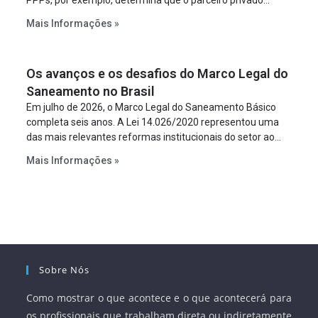
constitua uma SPE para implantar e gerir o
Mais Informações »
empreendimento. Ou seja, a suposta “fraude à licitação” é
um requisito legal da operação. Na Lei de Concessões, a
figura é facultativa e sujeita a uma escolha racional de
Os avanços e os desafios do Marco Legal do
projeto a projeto.
Saneamento no Brasil
Em julho de 2026, o Marco Legal do Saneamento Básico
completa seis anos. A Lei 14.026/2020 representou uma
das mais relevantes reformas institucionais do setor ao
estabelecer metas claras para a universalização dos
Mais Informações »
serviços, ampliar a participação da iniciativa privada,
fortalecer o papel regulador da Agência Nacional de Águas
e Saneamento Básico (ANA) e criar mecanismos voltados
à segurança jurídica dos contratos.
Sobre Nós
Como mostrar o que acontece e o que acontecerá para
os profissionais que trabalham direta ou indiretamente