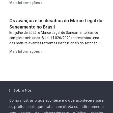
Mais Informações »
empreendimento. Ou seja, a suposta “fraude à licitação” é
um requisito legal da operação. Na Lei de Concessões, a
figura é facultativa e sujeita a uma escolha racional de
Os avanços e os desafios do Marco Legal do
projeto a projeto.
Saneamento no Brasil
Em julho de 2026, o Marco Legal do Saneamento Básico
completa seis anos. A Lei 14.026/2020 representou uma
das mais relevantes reformas institucionais do setor ao
estabelecer metas claras para a universalização dos
Mais Informações »
serviços, ampliar a participação da iniciativa privada,
fortalecer o papel regulador da Agência Nacional de Águas
e Saneamento Básico (ANA) e criar mecanismos voltados
à segurança jurídica dos contratos.
Sobre Nós
Como mostrar o que acontece e o que acontecerá para
os profissionais que trabalham direta ou indiretamente
com águas de abastecimento público, esgotos