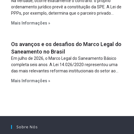
Na verdade, ocorre exatamente o contrário: o próprio
ordenamento jurídico prevê a constituição da SPE. A Lei de
PPPs, por exemplo, determina que o parceiro privado
constitua uma SPE para implantar e gerir o
Mais Informações »
empreendimento. Ou seja, a suposta “fraude à licitação” é
um requisito legal da operação. Na Lei de Concessões, a
figura é facultativa e sujeita a uma escolha racional de
Os avanços e os desafios do Marco Legal do
projeto a projeto.
Saneamento no Brasil
Em julho de 2026, o Marco Legal do Saneamento Básico
completa seis anos. A Lei 14.026/2020 representou uma
das mais relevantes reformas institucionais do setor ao
estabelecer metas claras para a universalização dos
Mais Informações »
serviços, ampliar a participação da iniciativa privada,
fortalecer o papel regulador da Agência Nacional de Águas
e Saneamento Básico (ANA) e criar mecanismos voltados
à segurança jurídica dos contratos.
Sobre Nós