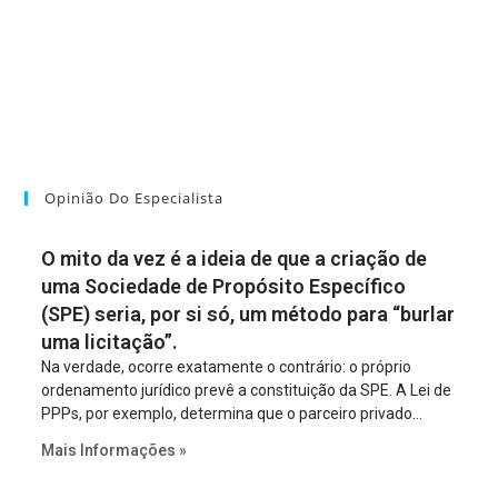
Opinião Do Especialista
O mito da vez é a ideia de que a criação de
uma Sociedade de Propósito Específico
(SPE) seria, por si só, um método para “burlar
uma licitação”.
Na verdade, ocorre exatamente o contrário: o próprio
ordenamento jurídico prevê a constituição da SPE. A Lei de
PPPs, por exemplo, determina que o parceiro privado
constitua uma SPE para implantar e gerir o
Mais Informações »
empreendimento. Ou seja, a suposta “fraude à licitação” é
um requisito legal da operação. Na Lei de Concessões, a