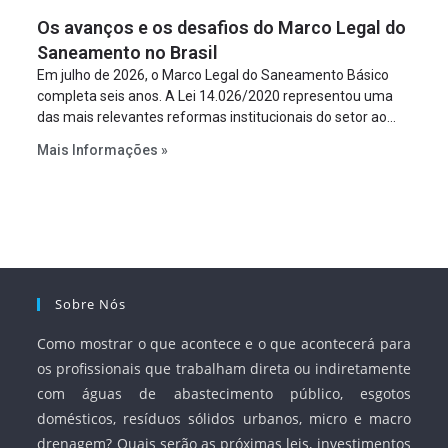
figura é facultativa e sujeita a uma escolha racional de
Os avanços e os desafios do Marco Legal do
projeto a projeto.
Saneamento no Brasil
Em julho de 2026, o Marco Legal do Saneamento Básico
completa seis anos. A Lei 14.026/2020 representou uma
das mais relevantes reformas institucionais do setor ao
estabelecer metas claras para a universalização dos
Mais Informações »
serviços, ampliar a participação da iniciativa privada,
fortalecer o papel regulador da Agência Nacional de Águas
e Saneamento Básico (ANA) e criar mecanismos voltados
à segurança jurídica dos contratos.
Sobre Nós
Como mostrar o que acontece e o que acontecerá para
os profissionais que trabalham direta ou indiretamente
com águas de abastecimento público, esgotos
domésticos, resíduos sólidos urbanos, micro e macro
drenagem? Quais serão as próximas leis, investimentos