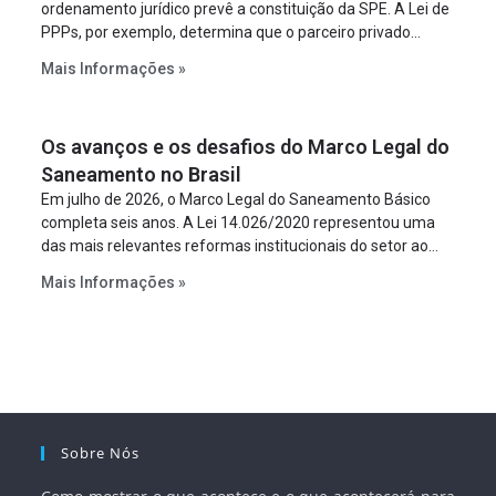
ordenamento jurídico prevê a constituição da SPE. A Lei de
PPPs, por exemplo, determina que o parceiro privado
constitua uma SPE para implantar e gerir o
Mais Informações »
empreendimento. Ou seja, a suposta “fraude à licitação” é
um requisito legal da operação. Na Lei de Concessões, a
figura é facultativa e sujeita a uma escolha racional de
Os avanços e os desafios do Marco Legal do
projeto a projeto.
Saneamento no Brasil
Em julho de 2026, o Marco Legal do Saneamento Básico
completa seis anos. A Lei 14.026/2020 representou uma
das mais relevantes reformas institucionais do setor ao
estabelecer metas claras para a universalização dos
Mais Informações »
serviços, ampliar a participação da iniciativa privada,
fortalecer o papel regulador da Agência Nacional de Águas
e Saneamento Básico (ANA) e criar mecanismos voltados
à segurança jurídica dos contratos.
Sobre Nós