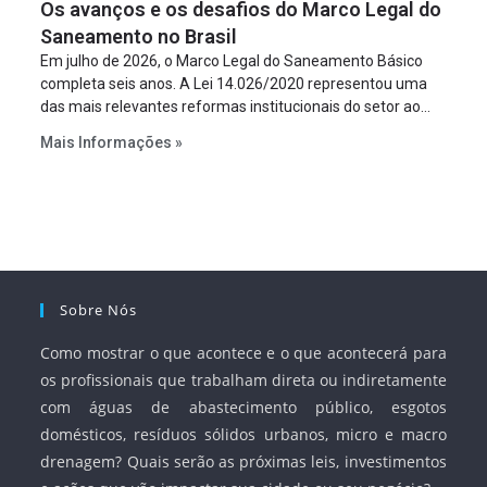
Os avanços e os desafios do Marco Legal do
projeto a projeto.
Saneamento no Brasil
Em julho de 2026, o Marco Legal do Saneamento Básico
completa seis anos. A Lei 14.026/2020 representou uma
das mais relevantes reformas institucionais do setor ao
estabelecer metas claras para a universalização dos
Mais Informações »
serviços, ampliar a participação da iniciativa privada,
fortalecer o papel regulador da Agência Nacional de Águas
e Saneamento Básico (ANA) e criar mecanismos voltados
à segurança jurídica dos contratos.
Sobre Nós
Como mostrar o que acontece e o que acontecerá para
os profissionais que trabalham direta ou indiretamente
com águas de abastecimento público, esgotos
domésticos, resíduos sólidos urbanos, micro e macro
drenagem? Quais serão as próximas leis, investimentos