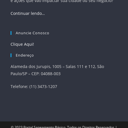
e ações que vão impactar sua cidade ou seu negócio?
Continuar lendo…
Anuncie Conosco
Clique Aqui!
Endereço
Alameda dos Jurupis, 1005 – Salas 111 e 112, São
Paulo/SP – CEP: 04088-003
Telefone: (11) 3473-1207
© 2023
Portal Saneamento Básico
. Todos os Direitos Reservados |