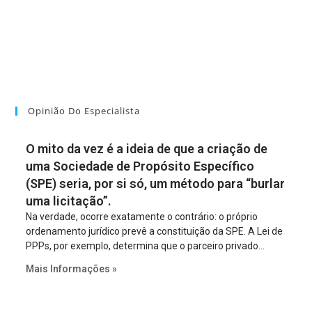
Opinião Do Especialista
O mito da vez é a ideia de que a criação de
uma Sociedade de Propósito Específico
(SPE) seria, por si só, um método para “burlar
uma licitação”.
Na verdade, ocorre exatamente o contrário: o próprio
ordenamento jurídico prevê a constituição da SPE. A Lei de
PPPs, por exemplo, determina que o parceiro privado
constitua uma SPE para implantar e gerir o
Mais Informações »
empreendimento. Ou seja, a suposta “fraude à licitação” é
um requisito legal da operação. Na Lei de Concessões, a
figura é facultativa e sujeita a uma escolha racional de