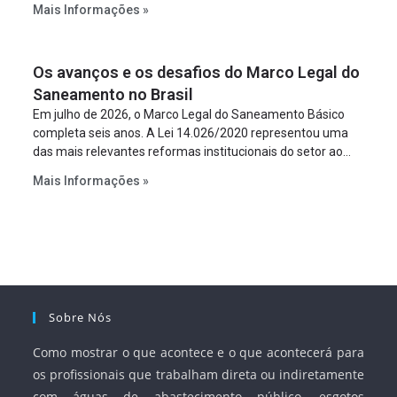
Mais Informações »
empreendimento. Ou seja, a suposta “fraude à licitação” é
um requisito legal da operação. Na Lei de Concessões, a
figura é facultativa e sujeita a uma escolha racional de
Os avanços e os desafios do Marco Legal do
projeto a projeto.
Saneamento no Brasil
Em julho de 2026, o Marco Legal do Saneamento Básico
completa seis anos. A Lei 14.026/2020 representou uma
das mais relevantes reformas institucionais do setor ao
estabelecer metas claras para a universalização dos
Mais Informações »
serviços, ampliar a participação da iniciativa privada,
fortalecer o papel regulador da Agência Nacional de Águas
e Saneamento Básico (ANA) e criar mecanismos voltados
à segurança jurídica dos contratos.
Sobre Nós
Como mostrar o que acontece e o que acontecerá para
os profissionais que trabalham direta ou indiretamente
com águas de abastecimento público, esgotos