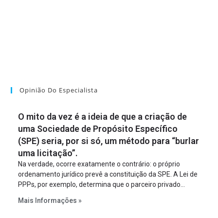
Opinião Do Especialista
O mito da vez é a ideia de que a criação de
uma Sociedade de Propósito Específico
(SPE) seria, por si só, um método para “burlar
uma licitação”.
Na verdade, ocorre exatamente o contrário: o próprio
ordenamento jurídico prevê a constituição da SPE. A Lei de
PPPs, por exemplo, determina que o parceiro privado
constitua uma SPE para implantar e gerir o
Mais Informações »
empreendimento. Ou seja, a suposta “fraude à licitação” é
um requisito legal da operação. Na Lei de Concessões, a