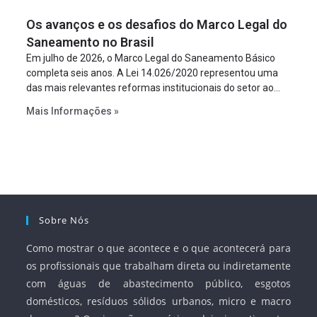
figura é facultativa e sujeita a uma escolha racional de
Os avanços e os desafios do Marco Legal do
projeto a projeto.
Saneamento no Brasil
Em julho de 2026, o Marco Legal do Saneamento Básico
completa seis anos. A Lei 14.026/2020 representou uma
das mais relevantes reformas institucionais do setor ao
estabelecer metas claras para a universalização dos
Mais Informações »
serviços, ampliar a participação da iniciativa privada,
fortalecer o papel regulador da Agência Nacional de Águas
e Saneamento Básico (ANA) e criar mecanismos voltados
à segurança jurídica dos contratos.
Sobre Nós
Como mostrar o que acontece e o que acontecerá para
os profissionais que trabalham direta ou indiretamente
com águas de abastecimento público, esgotos
domésticos, resíduos sólidos urbanos, micro e macro