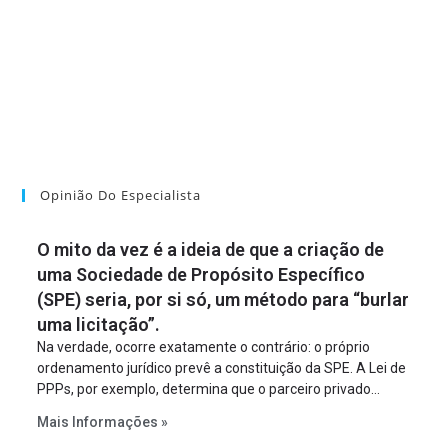
Opinião Do Especialista
O mito da vez é a ideia de que a criação de
uma Sociedade de Propósito Específico
(SPE) seria, por si só, um método para “burlar
uma licitação”.
Na verdade, ocorre exatamente o contrário: o próprio
ordenamento jurídico prevê a constituição da SPE. A Lei de
PPPs, por exemplo, determina que o parceiro privado
constitua uma SPE para implantar e gerir o
Mais Informações »
empreendimento. Ou seja, a suposta “fraude à licitação” é