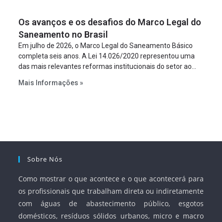
um requisito legal da operação. Na Lei de Concessões, a
figura é facultativa e sujeita a uma escolha racional de
Os avanços e os desafios do Marco Legal do
projeto a projeto.
Saneamento no Brasil
Em julho de 2026, o Marco Legal do Saneamento Básico
completa seis anos. A Lei 14.026/2020 representou uma
das mais relevantes reformas institucionais do setor ao
estabelecer metas claras para a universalização dos
Mais Informações »
serviços, ampliar a participação da iniciativa privada,
fortalecer o papel regulador da Agência Nacional de Águas
e Saneamento Básico (ANA) e criar mecanismos voltados
à segurança jurídica dos contratos.
Sobre Nós
Como mostrar o que acontece e o que acontecerá para
os profissionais que trabalham direta ou indiretamente
com águas de abastecimento público, esgotos
domésticos, resíduos sólidos urbanos, micro e macro