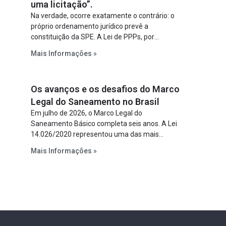
uma licitação”.
Na verdade, ocorre exatamente o contrário: o
próprio ordenamento jurídico prevê a
constituição da SPE. A Lei de PPPs, por
exemplo, determina que o parceiro privado
Mais Informações »
constitua uma SPE para implantar e gerir o
empreendimento. Ou seja, a suposta “fraude à
licitação” é um requisito legal da operação. Na
Os avanços e os desafios do Marco
Lei de Concessões, a figura é facultativa e
sujeita a uma escolha racional de projeto a
Legal do Saneamento no Brasil
projeto.
Em julho de 2026, o Marco Legal do
Saneamento Básico completa seis anos. A Lei
14.026/2020 representou uma das mais
relevantes reformas institucionais do setor ao
Mais Informações »
estabelecer metas claras para a
universalização dos serviços, ampliar a
participação da iniciativa privada, fortalecer o
papel regulador da Agência Nacional de Águas
e Saneamento Básico (ANA) e criar
mecanismos voltados à segurança jurídica dos
contratos.