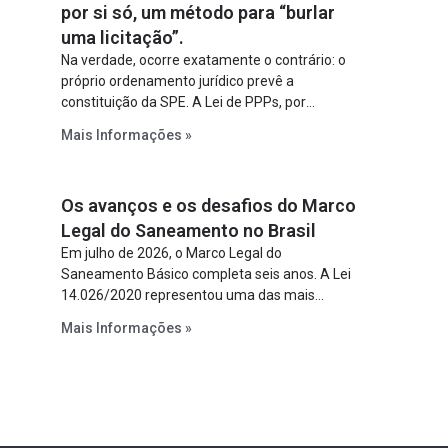
por si só, um método para “burlar
uma licitação”.
Na verdade, ocorre exatamente o contrário: o
próprio ordenamento jurídico prevê a
constituição da SPE. A Lei de PPPs, por
exemplo, determina que o parceiro privado
Mais Informações »
constitua uma SPE para implantar e gerir o
empreendimento. Ou seja, a suposta “fraude à
licitação” é um requisito legal da operação. Na
Os avanços e os desafios do Marco
Lei de Concessões, a figura é facultativa e
sujeita a uma escolha racional de projeto a
Legal do Saneamento no Brasil
projeto.
Em julho de 2026, o Marco Legal do
Saneamento Básico completa seis anos. A Lei
14.026/2020 representou uma das mais
relevantes reformas institucionais do setor ao
Mais Informações »
estabelecer metas claras para a
universalização dos serviços, ampliar a
participação da iniciativa privada, fortalecer o
papel regulador da Agência Nacional de Águas
e Saneamento Básico (ANA) e criar
mecanismos voltados à segurança jurídica dos