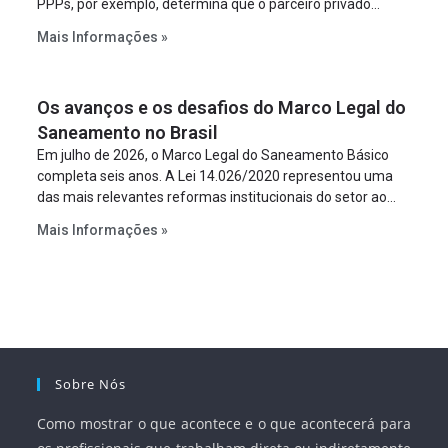
PPPs, por exemplo, determina que o parceiro privado
constitua uma SPE para implantar e gerir o
Mais Informações »
empreendimento. Ou seja, a suposta “fraude à licitação” é
um requisito legal da operação. Na Lei de Concessões, a
figura é facultativa e sujeita a uma escolha racional de
Os avanços e os desafios do Marco Legal do
projeto a projeto.
Saneamento no Brasil
Em julho de 2026, o Marco Legal do Saneamento Básico
completa seis anos. A Lei 14.026/2020 representou uma
das mais relevantes reformas institucionais do setor ao
estabelecer metas claras para a universalização dos
Mais Informações »
serviços, ampliar a participação da iniciativa privada,
fortalecer o papel regulador da Agência Nacional de Águas
e Saneamento Básico (ANA) e criar mecanismos voltados
à segurança jurídica dos contratos.
Sobre Nós
Como mostrar o que acontece e o que acontecerá para