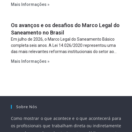
constitua uma SPE para implantar e gerir o
Mais Informações »
empreendimento. Ou seja, a suposta “fraude à licitação” é
um requisito legal da operação. Na Lei de Concessões, a
figura é facultativa e sujeita a uma escolha racional de
Os avanços e os desafios do Marco Legal do
projeto a projeto.
Saneamento no Brasil
Em julho de 2026, o Marco Legal do Saneamento Básico
completa seis anos. A Lei 14.026/2020 representou uma
das mais relevantes reformas institucionais do setor ao
estabelecer metas claras para a universalização dos
Mais Informações »
serviços, ampliar a participação da iniciativa privada,
fortalecer o papel regulador da Agência Nacional de Águas
e Saneamento Básico (ANA) e criar mecanismos voltados
à segurança jurídica dos contratos.
Sobre Nós
Como mostrar o que acontece e o que acontecerá para
os profissionais que trabalham direta ou indiretamente