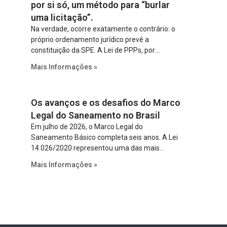
por si só, um método para “burlar
uma licitação”.
Na verdade, ocorre exatamente o contrário: o
próprio ordenamento jurídico prevê a
constituição da SPE. A Lei de PPPs, por
exemplo, determina que o parceiro privado
Mais Informações »
constitua uma SPE para implantar e gerir o
empreendimento. Ou seja, a suposta “fraude à
licitação” é um requisito legal da operação. Na
Os avanços e os desafios do Marco
Lei de Concessões, a figura é facultativa e
sujeita a uma escolha racional de projeto a
Legal do Saneamento no Brasil
projeto.
Em julho de 2026, o Marco Legal do
Saneamento Básico completa seis anos. A Lei
14.026/2020 representou uma das mais
relevantes reformas institucionais do setor ao
Mais Informações »
estabelecer metas claras para a
universalização dos serviços, ampliar a
participação da iniciativa privada, fortalecer o
papel regulador da Agência Nacional de Águas
e Saneamento Básico (ANA) e criar
mecanismos voltados à segurança jurídica dos