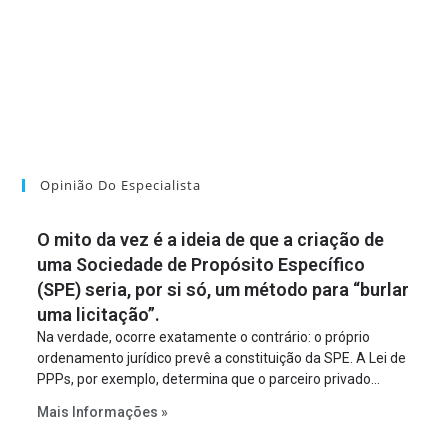
Opinião Do Especialista
O mito da vez é a ideia de que a criação de
uma Sociedade de Propósito Específico
(SPE) seria, por si só, um método para “burlar
uma licitação”.
Na verdade, ocorre exatamente o contrário: o próprio
ordenamento jurídico prevê a constituição da SPE. A Lei de
PPPs, por exemplo, determina que o parceiro privado
constitua uma SPE para implantar e gerir o
Mais Informações »
empreendimento. Ou seja, a suposta “fraude à licitação” é
um requisito legal da operação. Na Lei de Concessões, a