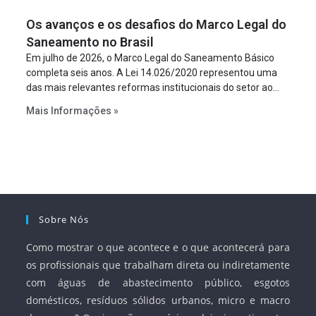
figura é facultativa e sujeita a uma escolha racional de
Os avanços e os desafios do Marco Legal do
projeto a projeto.
Saneamento no Brasil
Em julho de 2026, o Marco Legal do Saneamento Básico
completa seis anos. A Lei 14.026/2020 representou uma
das mais relevantes reformas institucionais do setor ao
estabelecer metas claras para a universalização dos
Mais Informações »
serviços, ampliar a participação da iniciativa privada,
fortalecer o papel regulador da Agência Nacional de Águas
e Saneamento Básico (ANA) e criar mecanismos voltados
à segurança jurídica dos contratos.
Sobre Nós
Como mostrar o que acontece e o que acontecerá para
os profissionais que trabalham direta ou indiretamente
com águas de abastecimento público, esgotos
domésticos, resíduos sólidos urbanos, micro e macro