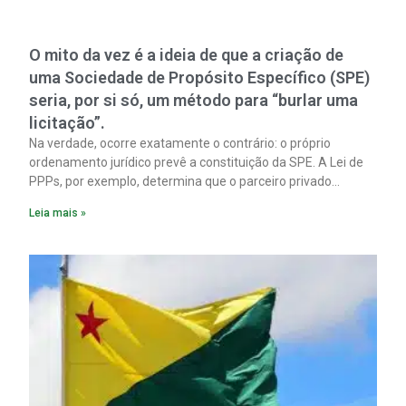
O mito da vez é a ideia de que a criação de
uma Sociedade de Propósito Específico (SPE)
seria, por si só, um método para “burlar uma
licitação”.
Na verdade, ocorre exatamente o contrário: o próprio
ordenamento jurídico prevê a constituição da SPE. A Lei de
PPPs, por exemplo, determina que o parceiro privado
constitua uma SPE para implantar e gerir o
Leia mais »
empreendimento. Ou seja, a suposta “fraude à licitação” é
um requisito legal da operação. Na Lei de Concessões, a
figura é facultativa e sujeita a uma escolha racional de
projeto a projeto.