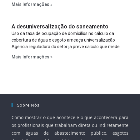
estabelecer metas claras para a universalização dos
Mais Informações »
serviços, ampliar a participação da iniciativa privada,
fortalecer o papel regulador da Agência Nacional de Águas
e Saneamento Básico (ANA) e criar mecanismos voltados
A desuniversalização do saneamento
à segurança jurídica dos contratos.
Uso da taxa de ocupação de domicílios no cálculo da
cobertura de água e esgoto ameaça universalização
Agência reguladora do setor já prevê cálculo que mede
infraestrutura em vez de variável demográfica.
Mais Informações »
Sobre Nós
Como mostrar o que acontece e o que acontecerá para
os profissionais que trabalham direta ou indiretamente
com águas de abastecimento público, esgotos