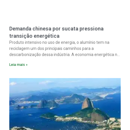
Demanda chinesa por sucata pressiona
transição energética
Produto intensivo no uso de energia, o alumínio tem na
reciclagem um dos principais caminhos para a
descarbonização dessa indústria. A economia energética na
fabricação chega a 95% com o reaproveitamento do
Leia mais »
material. A produção de um alumínio mais limpo, no entanto,
tem esbarrado em dificuldade de acesso ao seu principal
insumo, a sucata, devido, sobretudo, ao interesse chinês
pela matéria-prima.