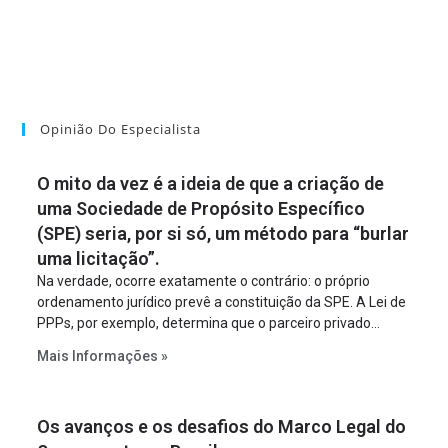
Opinião Do Especialista
O mito da vez é a ideia de que a criação de
uma Sociedade de Propósito Específico
(SPE) seria, por si só, um método para “burlar
uma licitação”.
Na verdade, ocorre exatamente o contrário: o próprio
ordenamento jurídico prevê a constituição da SPE. A Lei de
PPPs, por exemplo, determina que o parceiro privado
constitua uma SPE para implantar e gerir o
Mais Informações »
empreendimento. Ou seja, a suposta “fraude à licitação” é
um requisito legal da operação. Na Lei de Concessões, a
figura é facultativa e sujeita a uma escolha racional de
Os avanços e os desafios do Marco Legal do
projeto a projeto.