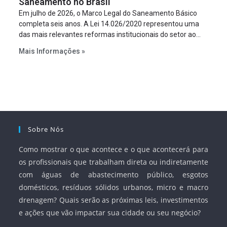
Saneamento no Brasil
Em julho de 2026, o Marco Legal do Saneamento Básico
completa seis anos. A Lei 14.026/2020 representou uma
das mais relevantes reformas institucionais do setor ao
estabelecer metas claras para a universalização dos
Mais Informações »
serviços, ampliar a participação da iniciativa privada,
fortalecer o papel regulador da Agência Nacional de Águas
e Saneamento Básico (ANA) e criar mecanismos voltados
à segurança jurídica dos contratos.
Sobre Nós
Como mostrar o que acontece e o que acontecerá para
os profissionais que trabalham direta ou indiretamente
com águas de abastecimento público, esgotos
domésticos, resíduos sólidos urbanos, micro e macro
drenagem? Quais serão as próximas leis, investimentos
e ações que vão impactar sua cidade ou seu negócio?