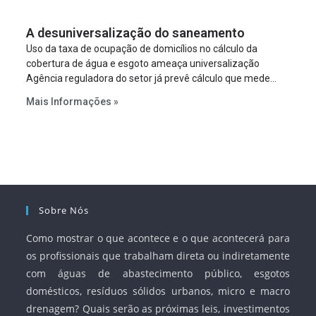
fortalecer o papel regulador da Agência Nacional de Águas
e Saneamento Básico (ANA) e criar mecanismos voltados
A desuniversalização do saneamento
à segurança jurídica dos contratos.
Uso da taxa de ocupação de domicílios no cálculo da
cobertura de água e esgoto ameaça universalização
Agência reguladora do setor já prevê cálculo que mede
infraestrutura em vez de variável demográfica.
Mais Informações »
Sobre Nós
Como mostrar o que acontece e o que acontecerá para
os profissionais que trabalham direta ou indiretamente
com águas de abastecimento público, esgotos
domésticos, resíduos sólidos urbanos, micro e macro
drenagem? Quais serão as próximas leis, investimentos