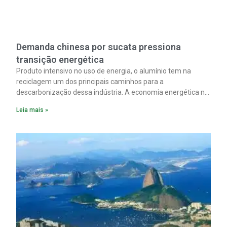
Demanda chinesa por sucata pressiona
transição energética
Produto intensivo no uso de energia, o alumínio tem na
reciclagem um dos principais caminhos para a
descarbonização dessa indústria. A economia energética na
fabricação chega a 95% com o reaproveitamento do
Leia mais »
material. A produção de um alumínio mais limpo, no entanto,
tem esbarrado em dificuldade de acesso ao seu principal
insumo, a sucata, devido, sobretudo, ao interesse chinês
pela matéria-prima.