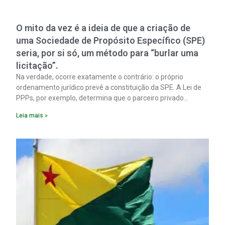
O mito da vez é a ideia de que a criação de
uma Sociedade de Propósito Específico (SPE)
seria, por si só, um método para “burlar uma
licitação”.
Na verdade, ocorre exatamente o contrário: o próprio
ordenamento jurídico prevê a constituição da SPE. A Lei de
PPPs, por exemplo, determina que o parceiro privado
constitua uma SPE para implantar e gerir o
Leia mais »
empreendimento. Ou seja, a suposta “fraude à licitação” é
um requisito legal da operação. Na Lei de Concessões, a
figura é facultativa e sujeita a uma escolha racional de
projeto a projeto.