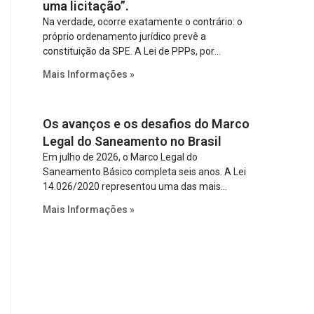
uma licitação”.
Na verdade, ocorre exatamente o contrário: o
próprio ordenamento jurídico prevê a
constituição da SPE. A Lei de PPPs, por
exemplo, determina que o parceiro privado
Mais Informações »
constitua uma SPE para implantar e gerir o
empreendimento. Ou seja, a suposta “fraude à
licitação” é um requisito legal da operação. Na
Os avanços e os desafios do Marco
Lei de Concessões, a figura é facultativa e
sujeita a uma escolha racional de projeto a
Legal do Saneamento no Brasil
projeto.
Em julho de 2026, o Marco Legal do
Saneamento Básico completa seis anos. A Lei
14.026/2020 representou uma das mais
relevantes reformas institucionais do setor ao
Mais Informações »
estabelecer metas claras para a
universalização dos serviços, ampliar a
participação da iniciativa privada, fortalecer o
papel regulador da Agência Nacional de Águas
e Saneamento Básico (ANA) e criar
mecanismos voltados à segurança jurídica dos
contratos.