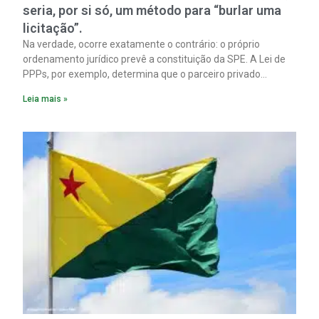
seria, por si só, um método para “burlar uma
licitação”.
Na verdade, ocorre exatamente o contrário: o próprio
ordenamento jurídico prevê a constituição da SPE. A Lei de
PPPs, por exemplo, determina que o parceiro privado
constitua uma SPE para implantar e gerir o
Leia mais »
empreendimento. Ou seja, a suposta “fraude à licitação” é
um requisito legal da operação. Na Lei de Concessões, a
figura é facultativa e sujeita a uma escolha racional de
projeto a projeto.