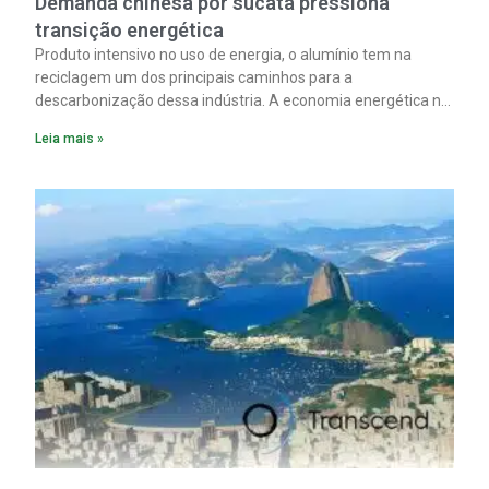
Demanda chinesa por sucata pressiona
transição energética
Produto intensivo no uso de energia, o alumínio tem na
reciclagem um dos principais caminhos para a
descarbonização dessa indústria. A economia energética na
fabricação chega a 95% com o reaproveitamento do
Leia mais »
material. A produção de um alumínio mais limpo, no entanto,
tem esbarrado em dificuldade de acesso ao seu principal
insumo, a sucata, devido, sobretudo, ao interesse chinês
pela matéria-prima.