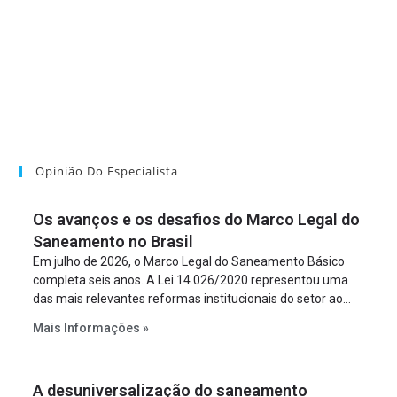
Opinião Do Especialista
Os avanços e os desafios do Marco Legal do
Saneamento no Brasil
Em julho de 2026, o Marco Legal do Saneamento Básico
completa seis anos. A Lei 14.026/2020 representou uma
das mais relevantes reformas institucionais do setor ao
estabelecer metas claras para a universalização dos
Mais Informações »
serviços, ampliar a participação da iniciativa privada,
fortalecer o papel regulador da Agência Nacional de Águas
e Saneamento Básico (ANA) e criar mecanismos voltados
A desuniversalização do saneamento
à segurança jurídica dos contratos.