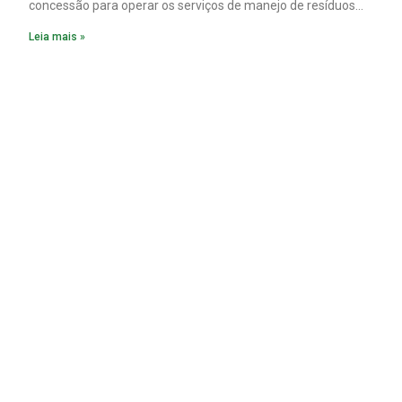
concessão para operar os serviços de manejo de resíduos
sólidos urbanos nos 31 municípios integrantes do Cias
Leia mais »
(Consórcio Intermunicipal Multifinalitário do Centro-Oeste
Mineiro).