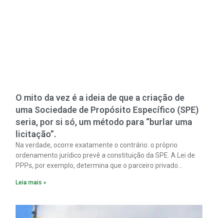
O mito da vez é a ideia de que a criação de
uma Sociedade de Propósito Específico (SPE)
seria, por si só, um método para “burlar uma
licitação”.
Na verdade, ocorre exatamente o contrário: o próprio
ordenamento jurídico prevê a constituição da SPE. A Lei de
PPPs, por exemplo, determina que o parceiro privado
constitua uma SPE para implantar e gerir o
Leia mais »
empreendimento. Ou seja, a suposta “fraude à licitação” é
um requisito legal da operação. Na Lei de Concessões, a
figura é facultativa e sujeita a uma escolha racional de
projeto a projeto.