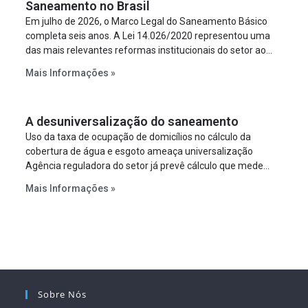
Saneamento no Brasil
Em julho de 2026, o Marco Legal do Saneamento Básico
completa seis anos. A Lei 14.026/2020 representou uma
das mais relevantes reformas institucionais do setor ao
estabelecer metas claras para a universalização dos
Mais Informações »
serviços, ampliar a participação da iniciativa privada,
fortalecer o papel regulador da Agência Nacional de Águas
e Saneamento Básico (ANA) e criar mecanismos voltados
A desuniversalização do saneamento
à segurança jurídica dos contratos.
Uso da taxa de ocupação de domicílios no cálculo da
cobertura de água e esgoto ameaça universalização
Agência reguladora do setor já prevê cálculo que mede
infraestrutura em vez de variável demográfica.
Mais Informações »
Sobre Nós