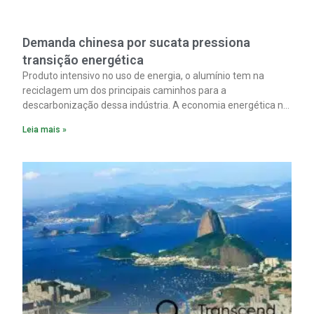
Demanda chinesa por sucata pressiona
transição energética
Produto intensivo no uso de energia, o alumínio tem na
reciclagem um dos principais caminhos para a
descarbonização dessa indústria. A economia energética na
fabricação chega a 95% com o reaproveitamento do
Leia mais »
material. A produção de um alumínio mais limpo, no entanto,
tem esbarrado em dificuldade de acesso ao seu principal
insumo, a sucata, devido, sobretudo, ao interesse chinês
pela matéria-prima.