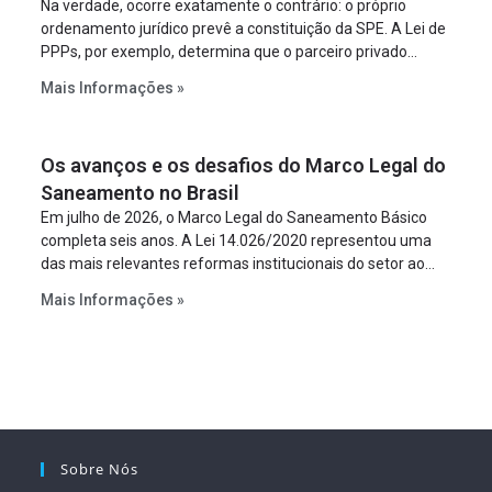
Na verdade, ocorre exatamente o contrário: o próprio
ordenamento jurídico prevê a constituição da SPE. A Lei de
PPPs, por exemplo, determina que o parceiro privado
constitua uma SPE para implantar e gerir o
Mais Informações »
empreendimento. Ou seja, a suposta “fraude à licitação” é
um requisito legal da operação. Na Lei de Concessões, a
figura é facultativa e sujeita a uma escolha racional de
Os avanços e os desafios do Marco Legal do
projeto a projeto.
Saneamento no Brasil
Em julho de 2026, o Marco Legal do Saneamento Básico
completa seis anos. A Lei 14.026/2020 representou uma
das mais relevantes reformas institucionais do setor ao
estabelecer metas claras para a universalização dos
Mais Informações »
serviços, ampliar a participação da iniciativa privada,
fortalecer o papel regulador da Agência Nacional de Águas
e Saneamento Básico (ANA) e criar mecanismos voltados
à segurança jurídica dos contratos.
Sobre Nós